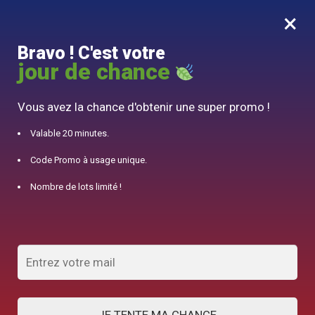
×
MENU
0
Bravo ! C'est votre
10% offert pour 50€ d’achats avec le code DJINN10
jour de chance
Accueil
/
Théière en Cuivre
/
Théière Turque Double Étage en Cuivre Coloré
Vous avez la chance d'obtenir une super promo !
Valable 20 minutes.
Code Promo à usage unique.
Nombre de lots limité !