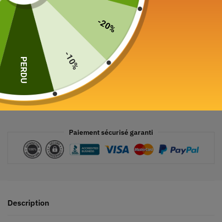
Ajouter au panier
-20%
-10%
PERDU
Paiement sécurisé garanti
Description