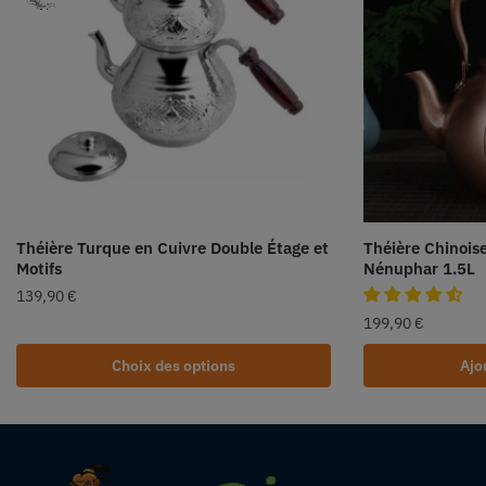
Théière Turque en Cuivre Double Étage et
Théière Chinois
Motifs
Nénuphar 1.5L
139,90
€
199,90
€
Choix des options
Ajo