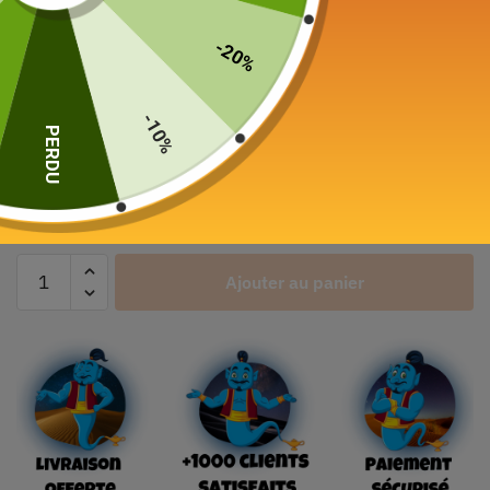
Boîte à Thé Vrac
-20%
120g
15,90
€
–
26,90
€
-10%
PERDU
Color
Ajouter au panier