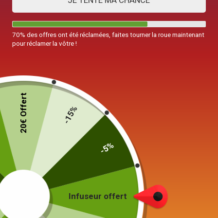
JE TENTE MA CHANCE
70% des offres ont été réclamées, faites tourner la roue maintenant
pour réclamer la vôtre !
20€ Offert
-15%
-5%
Infuseur offert