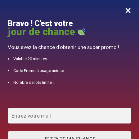
×
MENU
0
Bravo ! C'est votre
10% offert pour 50€ d’achats avec le code DJINN10
jour de chance
Accueil
/
Accessoire Théière
/
Boîte à Thé Vrac 120g
Vous avez la chance d'obtenir une super promo !
Valable 20 minutes.
Code Promo à usage unique.
Nombre de lots limité !