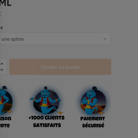
ML
€
ez
Ajouter au panier