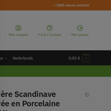
+ 1000 clients satisfait
Mon compte
F.A.Q / Contact
Mon panier
ux
Nederlands
0,00
€
0
ière Scandinave
rée en Porcelaine