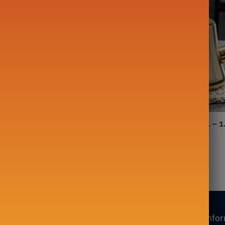
Turque En Acier Double Étage
Théière en Acier Haute 1L – 1
39,00
€
–
44,90
€
Nos collections
Nos info