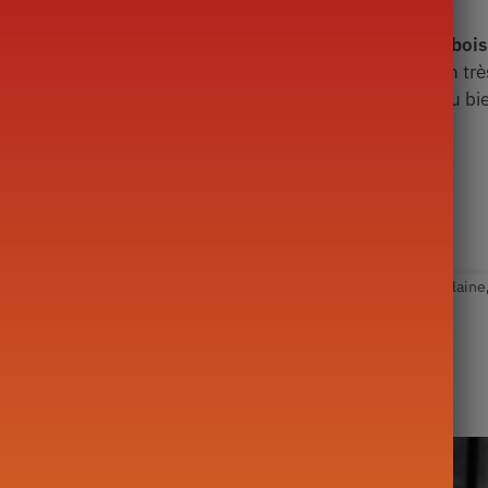
vec cette
Théière Scandinave combinant à merveille bois
se et naturel
. Son toucher boisé offre une prise en main tr
ssi un moyen de rehausser votre déco, et le symbole du bie
ie :
Théière Scandinave
Étiquettes :
Théière
,
Théière en Porcelaine