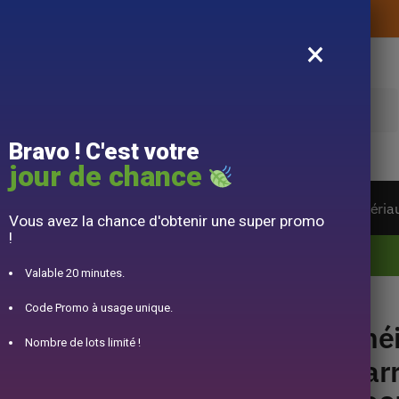
Livraison offerte sans montant d’achat
×
e
Bravo ! C'est votre
jour de chance
ière du monde
Service à Thé
Accessoire
Matéria
Vous avez la chance d'obtenir une super promo
!
10% offert pour 50€ d’achats avec le code DJINN10
Valable 20 minutes.
rée en Porcelaine 900ML
Code Promo à usage unique.
Thé
Nombre de lots limité !
Car