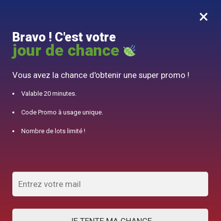
×
MENU
0
Bravo ! C'est votre
10% offert pour 50€ d’achats avec le code DJINN10
jour de chance
Accueil
/
Plan du site
Vous avez la chance d'obtenir une super promo !
Plan du site
Valable 20 minutes.
Pages
Code Promo à usage unique.
Nombre de lots limité !
Avis Djinn Tea
Blog
Boutique
Conditions générales de ventes
F.A.Q / Contact
Mentions légales