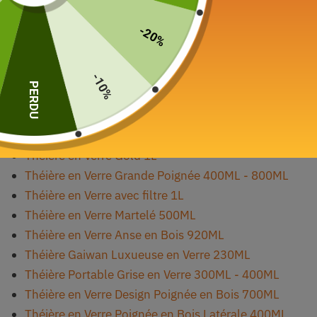
Théière Scandinave Carrée en Porcelaine 900ML
-20%
Théière Scandinave en Porcelaine Martelé 900ML
Théière en Verre Couvercle Vintage 200ml
-10%
Théière en Verre Ronde et Petite 200ml
PERDU
Théière en Verre Couvercle Doré avec motifs Fleurs
1L - 1.7L
Théière Chinoise Design en Verre 900ML
Théière en Verre Gold 1L
Théière en Verre Grande Poignée 400ML - 800ML
Théière en Verre avec filtre 1L
Théière en Verre Martelé 500ML
Théière en Verre Anse en Bois 920ML
Théière Gaiwan Luxueuse en Verre 230ML
Théière Portable Grise en Verre 300ML - 400ML
Théière en Verre Design Poignée en Bois 700ML
Théière en Verre Poignée en Bois Latérale 400ML