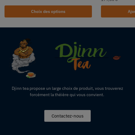
Choix des options
Ajo
Djinn tea propose un large choix de produit,
vous
trouverez
forcément la théière qui vous convient.
Contactez-nous