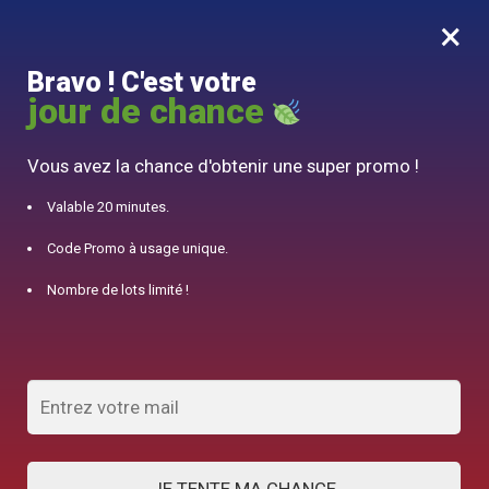
×
MENU
0
Bravo ! C'est votre
10% offert pour 50€ d’achats avec le code DJINN10
jour de chance
Accueil
/
Théière Orientale
/
Théière en Porcelaine Forme Éléphant 800ml
Vous avez la chance d'obtenir une super promo !
Valable 20 minutes.
Code Promo à usage unique.
Nombre de lots limité !