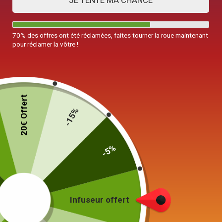
JE TENTE MA CHANCE
70% des offres ont été réclamées, faites tourner la roue maintenant
pour réclamer la vôtre !
20€ Offert
-15%
-5%
Théière en Porcelaine
Forme Éléphant 800ml
99,00
€
Infuseur offert
Color