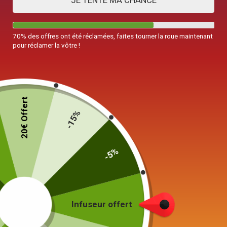
JE TENTE MA CHANCE
70% des offres ont été réclamées, faites tourner la roue maintenant
pour réclamer la vôtre !
Bol Chinois avec Couvercle
Bouilloire en Céramique
Théière 90-150ml
1L
20€ Offert
55,00
€
-15%
165,00
€
Choix des options
Ajouter au panier
-5%
Infuseur offert