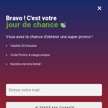
×
MENU
0
Bravo ! C'est votre
10% offert pour 50€ d’achats avec le code DJINN10
jour de chance
Accueil
/
Théière Chinoise
Vous avez la chance d'obtenir une super promo !
Théière Chinoise
Valable 20 minutes.
Code Promo à usage unique.
AFFICHER LES FILTRES
Nombre de lots limité !
Affichage de 1–32 sur 335 résultats
1
2
3
4
…
9
10
11