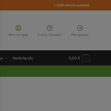
+ 1000 clients satisfait
Mon compte
F.A.Q / Contact
Mon panier
ux
Nederlands
0,00
€
0