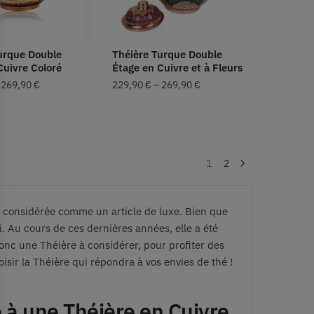
urque Double
Théière Turque Double
Cuivre Coloré
Étage en Cuivre et à Fleurs
–
269,90
€
229,90
€
–
269,90
€
1
2
 considérée comme un article de luxe. Bien que
. Au cours de ces dernières années, elle a été
donc une Théière à considérer, pour profiter des
hoisir la Théière qui répondra à vos envies de thé !
e à une Théière en Cuivre