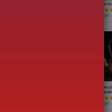
bous 1.5L
Cuivre Cerisiers 1.5L
Cuivre C
179,90
€
199,90
€
inoise Ronde en
Théière Chinoise Ronde en
Théière C
lles 1.5L
Cuivre Fleurs et Papillons
Cuivre Né
1.5L
199,90
€
199,90
€