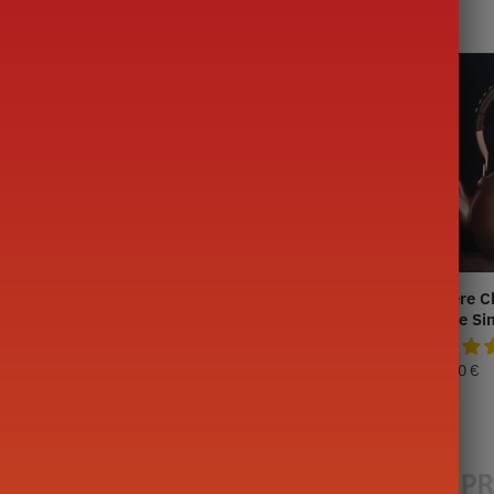
inoise Ronde en
Théière Chinoise Ronde en
Théière C
ne Lune 1.5L
Cuivre Poissons 1.5L
Cuivre Si
199,90
€
179,90
€