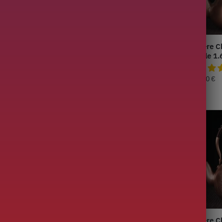
noise en Cuivre
Théière Chinoise en Cuivre
Théière C
6L
Poissons 1.6L
Simple 1.
249,90
€
199,90
€
inoise Ronde en
Théière Chinoise Ronde en
Théière C