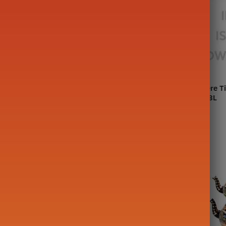
inoise Ronde en
Théière en Verre Poignée en
Théière T
ers 1.5L
Cuivre 700ML
2L – 3L
69,90
€