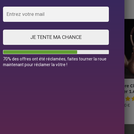
Affichage de 1–32 sur 35 résultats
JE TENTE MA CHANCE
70% des offres ont été réclamées, faites tourner la roue
maintenant pour réclamer la vôtre !
noise en Cuivre
Théière Chinoise en Cuivre
Théière C
Commandement 2L
En Mer 1.
289,90
€
219,90
€