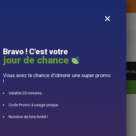
Livraison offerte sans montant d’achat
×
e
Bravo ! C'est votre
jour de chance
ière du monde
Service à Thé
Accessoire
Matéria
Vous avez la chance d'obtenir une super promo
!
10% offert pour 50€ d’achats avec le code DJINN10
Valable 20 minutes.
Code Promo à usage unique.
ère en Cuivre
Nombre de lots limité !