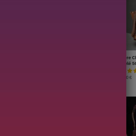
noise en Cuivre
Théière Chinoise en Cuivre
Théière C
runier 1.5L
Martelé 2L
Martelé 
269,90
€
139,90
€