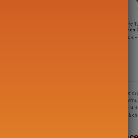
rque Blanche
Théière Turque Double
Théière T
ge en Cuivre
Étage en Cuivre
Étage en 
189,90
€
–
209,90
€
219,90
€
Affichage de 1–32 sur 35 résultats
d’
l’un des meilleurs alliages pour infuser
, la
Théière en Cuivre
est
style soit parfois traditionnel, elle est
encore à la mode
aujourd’hui
ée dans les cuisines des chefs cuisiniers du monde entier
. C’est 
 de vos thés, à l’instar des chefs étoilés. Alors, ne tardez plus à c
fitez de votre thé avec style grâc