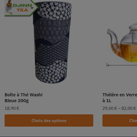
Boîte à Thé Washi
Théière en Verre
Bleue 200g
à 1L
18,90
€
29,00
€
–
82,00
€
Choix des options
Cho