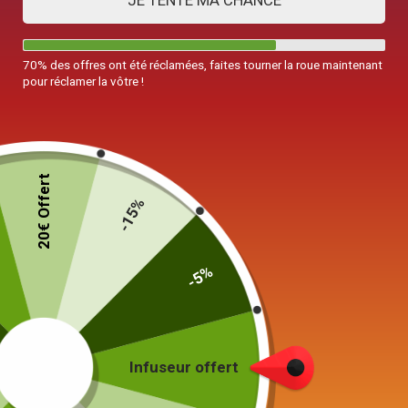
JE TENTE MA CHANCE
70% des offres ont été réclamées, faites tourner la roue maintenant
pour réclamer la vôtre !
20€ Offert
-15%
-5%
Tea Pet
Bouddha Argile
29,90
€
Infuseur offert
Couleur