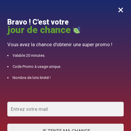
×
MENU
0
Bravo ! C'est votre
10% offert pour 50€ d’achats avec le code DJINN10
jour de chance
Accueil
/
Accessoire Théière
/
Tea Pet Bouddha Argile
Vous avez la chance d'obtenir une super promo !
Valable 20 minutes.
Code Promo à usage unique.
Nombre de lots limité !