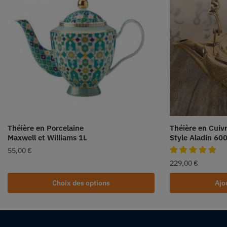
Théière en Porcelaine
Théière en Cuiv
Maxwell et Williams 1L
Style Aladin 60
55,00
€
229,00
€
Choix des options
Ajo