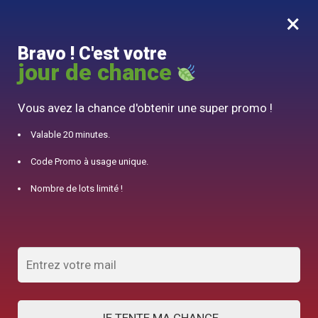
×
MENU
0
Bravo ! C'est votre
10% offert pour 50€ d’achats avec le code DJINN10
jour de chance
Accueil
/
Théière Marocaine
/
Bouilloire Electrique Design Col de cygne 1.2L
Vous avez la chance d'obtenir une super promo !
Valable 20 minutes.
Code Promo à usage unique.
Nombre de lots limité !