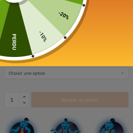
85,00
€
-20%
Color
-10%
PERDU
Plug Type
Ships From
Ajouter au panier