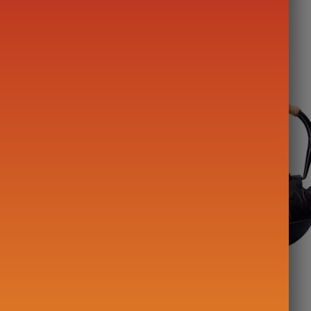
en Fonte
Théière en Fonte
.2L
Asiatique 800ml