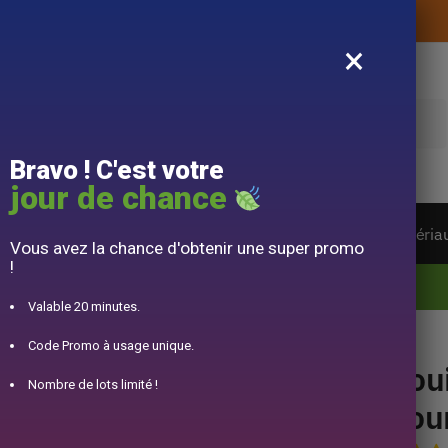
Livraison offerte sans montant d’achat
×
e
Bravo ! C'est votre
jour de chance
ière du monde
Service à Thé
Accessoire
Matéria
Vous avez la chance d'obtenir une super promo
!
10% offert pour 50€ d’achats avec le code DJINN10
Valable 20 minutes.
oêle à Bois 550ml
Code Promo à usage unique.
Boui
Nombre de lots limité !
Pou