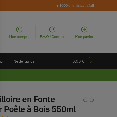
+ 1000 clients satisfait
Mon compte
F.A.Q / Contact
Mon panier
ux
Nederlands
0,00
€
0
lloire en Fonte
r Poêle à Bois 550ml