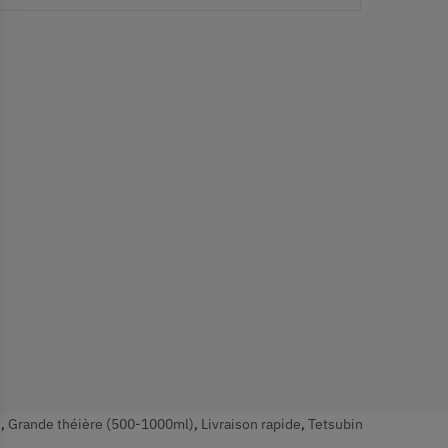
e
,
Grande théière (500-1000ml)
,
Livraison rapide
,
Tetsubin