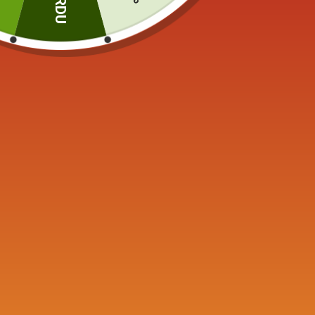
PERDU
Produits similaires
Théière en Fonte
Théière 
Chinoise 800ml
Dragon 1