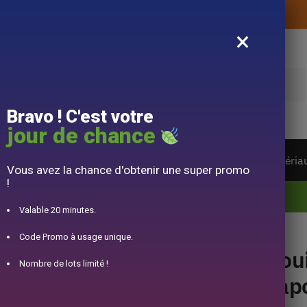
Livraison offerte sans montant d’achat
×
e
Bravo ! C'est votre
jour de chance
ière du monde
Service à Thé
Accessoire
Matéria
Vous avez la chance d'obtenir une super promo
!
10% offert pour 50€ d’achats avec le code DJINN10
Valable 20 minutes.
bu Arare 1.6L
Code Promo à usage unique.
Boui
Nombre de lots limité !
Jap