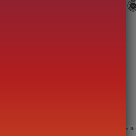
re du monde
,
Théière Japonaise
Étiquettes :
artisanal
,
Asahi
,
bouillo