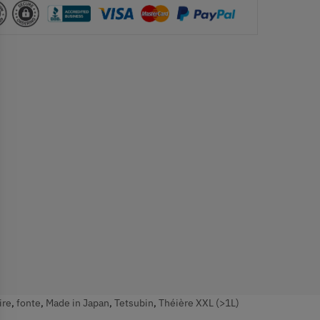
ire
,
fonte
,
Made in Japan
,
Tetsubin
,
Théière XXL (>1L)