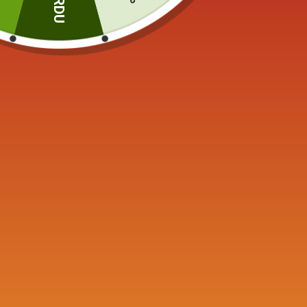
PERDU
Produits similaires
Bouilloire en Fonte Japonaise
Bouilloi
Iwachu Kikko 1.1L
Réchaud