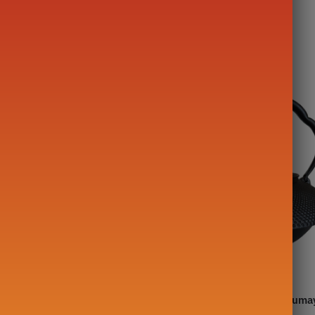
re en Céramique
Bouilloire Fonte Iwachu
 800ml-1L
Tetsubin Non Emaillée Azuma
1.2L