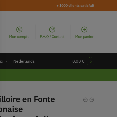
+ 1000 clients satisfait
Mon compte
F.A.Q / Contact
Mon panier
ux
Nederlands
0,00
€
0
lloire en Fonte
onaise