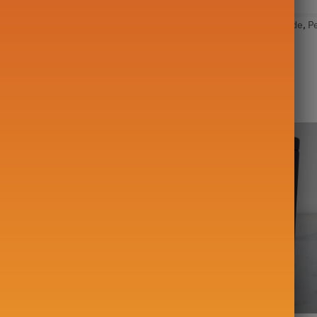
Étiquettes :
Accessoire
,
acier inoxydable
,
Argentine
,
Maté
,
Nomade
,
P