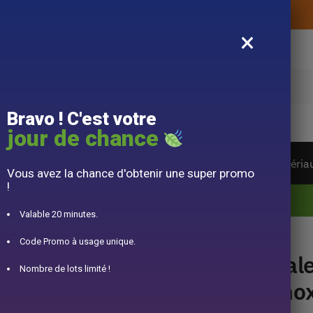
Livraison offerte sans montant d’achat
×
e
Bravo ! C'est votre
jour de chance
ière du monde
Service à Thé
Accessoire
Matéria
Vous avez la chance d'obtenir une super promo
!
10% offert pour 50€ d’achats avec le code DJINN10
Valable 20 minutes.
0ml
Code Promo à usage unique.
Cal
Nombre de lots limité !
Ino