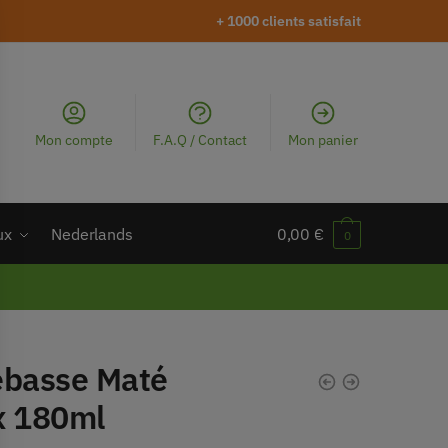
+ 1000 clients satisfait
Mon compte
F.A.Q / Contact
Mon panier
ux
Nederlands
0,00
€
0
ebasse Maté
x 180ml