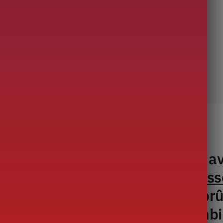
Description
a boisson nationale d’Argentine, a
ero ou calebasse. Notre
Calebass
 inoxydable pour ne pas vous brûl
que de la casser. La paille (bombi