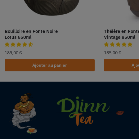
Bouilloire en Fonte Noire
Théière en Font
Lotus 650ml
Vintage 850ml
189,00
€
185,00
€
Ajouter au panier
Ajo