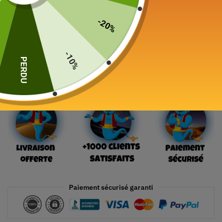
99,00
€
-20%
19 en stock
-10%
PERDU
Ajouter au panier
Paiement sécurisé garanti