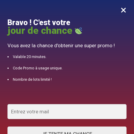
×
MENU
0
Bravo ! C'est votre
10% offert pour 50€ d’achats avec le code DJINN10
jour de chance
Accueil
/
Théière Chinoise
/
Théière en Porcelaine de Limoges Gaiwan Artisanal 100ml
Vous avez la chance d'obtenir une super promo !
Valable 20 minutes.
Code Promo à usage unique.
Nombre de lots limité !