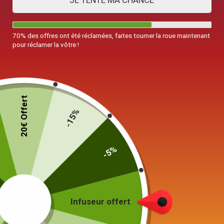
JE TENTE MA CHANCE
70% des offres ont été réclamées, faites tourner la roue maintenant
pour réclamer la vôtre !
20€ Offert
-15%
-5%
Théière en Fonte Nambu Tekki
Iwachu Nanbu Arare 1L
229,00
€
Infuseur offert