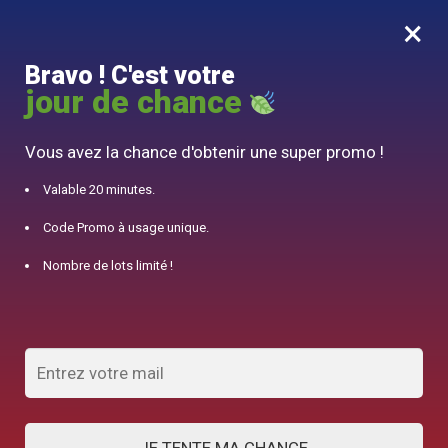
×
MENU
0
Bravo ! C'est votre
10% offert pour 50€ d’achats avec le code DJINN10
jour de chance
Accueil
/
Théière Japonaise
/
Théière en Fonte Nambu Tekki Iwachu Nanbu Arare 1L
Vous avez la chance d'obtenir une super promo !
Valable 20 minutes.
Code Promo à usage unique.
Nombre de lots limité !