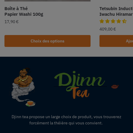
Boîte à Thé
Tetsubin Induct
Papier Washi 100g
Iwachu Hiramar
17,90
€
409,00
€
Choix des options
Ajo
Djinn tea propose un large choix de produit,
vous
trouverez
forcément la théière qui vous convient.