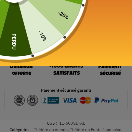
19 en stock
-20%
Ajouter au panier
-10%
PERDU
Paiement sécurisé garanti
UGS :
11-500GD-AB
Catégories :
Théière du monde
,
Théière en Fonte Japonaise
,