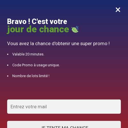
×
MENU
0
Bravo ! C'est votre
10% offert pour 50€ d’achats avec le code DJINN10
jour de chance
Accueil
/
Théière Japonaise
/
Mug Made in Japan Grès 240ml
Vous avez la chance d'obtenir une super promo !
Valable 20 minutes.
Code Promo à usage unique.
Nombre de lots limité !