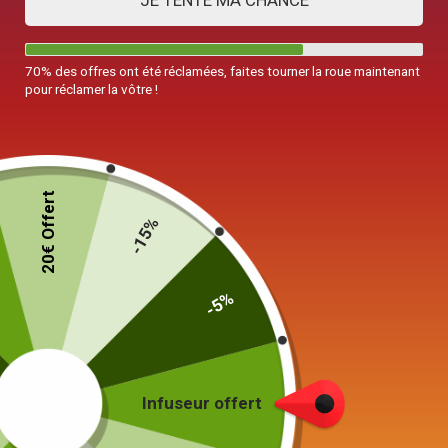
JE TENTE MA CHANCE
70% des offres ont été réclamées, faites tourner la roue maintenant
pour réclamer la vôtre !
20€ Offert
-15%
-5%
Mug Made in Japan
Grès 240ml
32,90
€
Infuseur offert