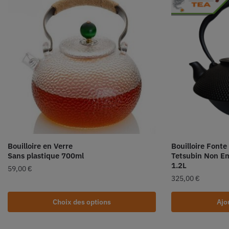
Bouilloire en Verre
Bouilloire Font
Sans plastique 700ml
Tetsubin Non E
1.2L
59,00
€
325,00
€
Choix des options
Ajo