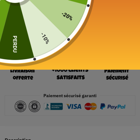
24 en stock
-20%
Ajouter au panier
-10%
PERDU
Paiement sécurisé garanti
Description