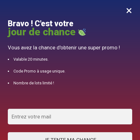
×
MENU
0
Bravo ! C'est votre
10% offert pour 50€ d’achats avec le code DJINN10
jour de chance
Accueil
/
Accessoire Théière
/
Pichet Chat 300ml
Vous avez la chance d'obtenir une super promo !
Valable 20 minutes.
Code Promo à usage unique.
Nombre de lots limité !