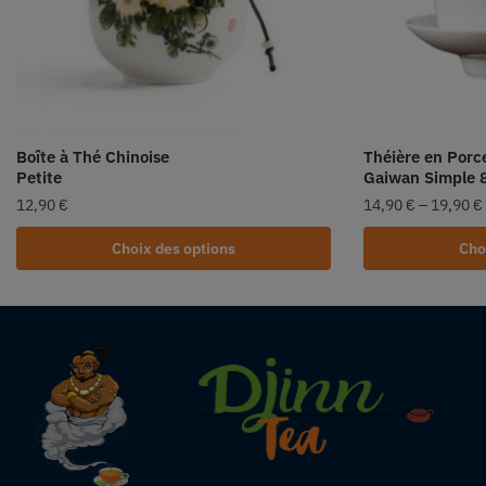
Boîte à Thé Chinoise
Théière en Porc
Petite
Gaiwan Simple 
12,90
€
14,90
€
–
19,90
€
Choix des options
Cho