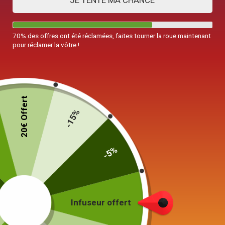
JE TENTE MA CHANCE
70% des offres ont été réclamées, faites tourner la roue maintenant
pour réclamer la vôtre !
20€ Offert
-15%
-5%
Pichet Chat
Infuseur offert
300ml
49,00
€