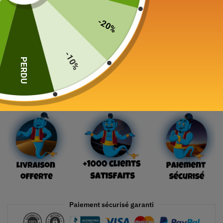
Color
-20%
-10%
PERDU
Ajouter au panier
Paiement sécurisé garanti