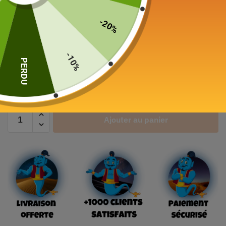
Plateau à Thé Vintage
Chat
-20%
39,90
€
–
59,90
€
-10%
Color
PERDU
Ajouter au panier