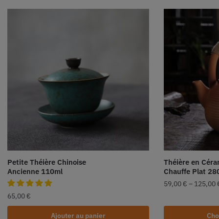
Petite Théière Chinoise
Théière en Cér
Ancienne 110ml
Chauffe Plat 28
59,00
€
–
125,00
65,00
€
Ajouter au panier
Cho