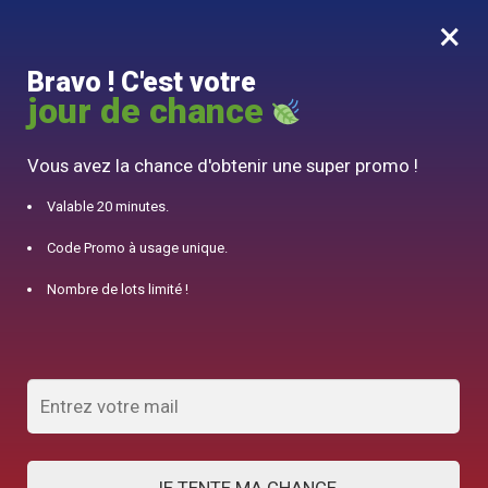
×
MENU
0
Bravo ! C'est votre
10% offert pour 50€ d’achats avec le code DJINN10
jour de chance
Accueil
/
Plateau à Thé
/
Plateau à Thé Vintage Chat
Vous avez la chance d'obtenir une super promo !
Valable 20 minutes.
Code Promo à usage unique.
Nombre de lots limité !