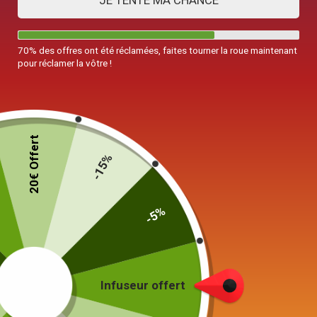
JE TENTE MA CHANCE
70% des offres ont été réclamées, faites tourner la roue maintenant
pour réclamer la vôtre !
20€ Offert
-15%
-5%
Théière en Argile
Ma Première Yixing 230ml
59,00
€
Infuseur offert
Color