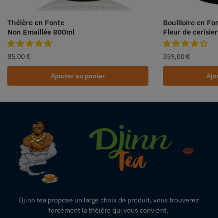
Théière en Fonte
Bouilloire en Fo
Non Emaillée 800ml
Fleur de cerisier
85,00
€
359,00
€
Ajouter au panier
Ajo
Djinn tea propose un large choix de produit,
vous
trouverez
forcément la théière qui vous convient.