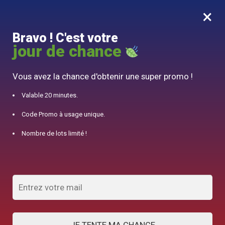
×
MENU
0
Bravo ! C'est votre
10% offert pour 50€ d’achats avec le code DJINN10
jour de chance
Accueil
/
Théière Chinoise
/
Théière en Argile Ma Première Yixing 230ml
Vous avez la chance d'obtenir une super promo !
Valable 20 minutes.
Code Promo à usage unique.
Nombre de lots limité !