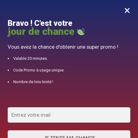
×
MENU
0
Bravo ! C'est votre
10% offert pour 50€ d’achats avec le code DJINN10
jour de chance
Accueil
/
Théière Anglaise
/
Théière Alice au Pays des Merveilles 450ml
Vous avez la chance d'obtenir une super promo !
Valable 20 minutes.
Code Promo à usage unique.
Nombre de lots limité !