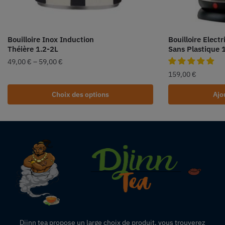
Bouilloire Inox Induction
Bouilloire Elect
Théière 1.2-2L
Sans Plastique 
49,00
€
–
59,00
€
159,00
€
Choix des options
Ajo
Djinn tea propose un large choix de produit,
vous
trouverez