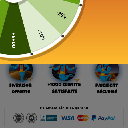
49,00
€
-20%
19 en stock
-10%
PERDU
Ajouter au panier
Paiement sécurisé garanti