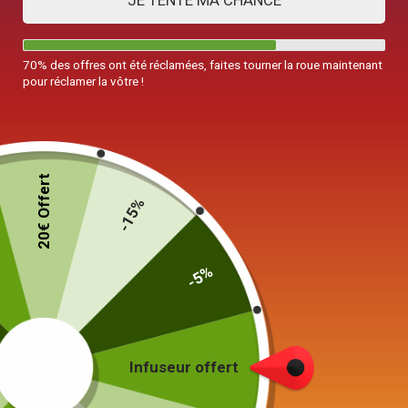
JE TENTE MA CHANCE
70% des offres ont été réclamées, faites tourner la roue maintenant
pour réclamer la vôtre !
20€ Offert
-15%
-5%
Théière Alice au Pays des Merveilles
Infuseur offert
450ml