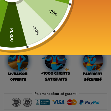
299,00
€
-20%
19 en stock
-10%
PERDU
Ajouter au panier
Paiement sécurisé garanti