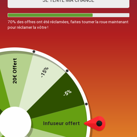
JE TENTE MA CHANCE
70% des offres ont été réclamées, faites tourner la roue maintenant
pour réclamer la vôtre !
20€ Offert
-15%
-5%
Théière en Fonte Wazuqu
Infuseur offert
Hira Arare 1.1L