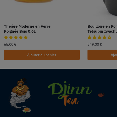
Théière Moderne en Verre
Bouilloire en Fo
Poignée Bois 0.6L
Tetsubin Iwach
65,00
€
349,00
€
Ajouter au panier
Ajo