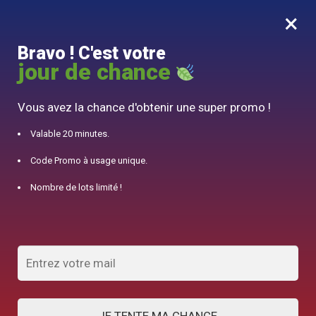
×
MENU
0
Bravo ! C'est votre
10% offert pour 50€ d’achats avec le code DJINN10
jour de chance
Accueil
/
Théière Japonaise
/
Théière en Fonte Wazuqu Hira Arare 1.1L
Vous avez la chance d'obtenir une super promo !
Valable 20 minutes.
Code Promo à usage unique.
Nombre de lots limité !