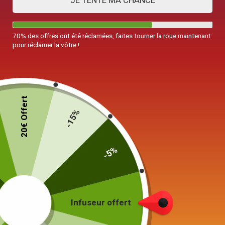
JE TENTE MA CHANCE
70% des offres ont été réclamées, faites tourner la roue maintenant
pour réclamer la vôtre !
Théière Chinoise Ronde en Cuivre
Cerisiers 1.5L
20€ Offert
-15%
179,90
€
-5%
19 en stock
Ajouter au panier
Infuseur offert