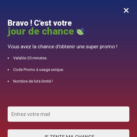
×
MENU
0
Bravo ! C'est votre
10% offert pour 50€ d’achats avec le code DJINN10
jour de chance
Accueil
/
Théière en Cuivre
/
Théière Chinoise Ronde en Cuivre Cerisiers 1.5L
Vous avez la chance d'obtenir une super promo !
Valable 20 minutes.
Code Promo à usage unique.
Nombre de lots limité !