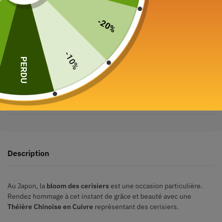
-20%
-10%
PERDU
Paiement sécurisé garanti
Description
Au Japon, la
bloom des cerisiers
est une occasion particulière.
Rendez hommage à cet instant de grâce et beauté avec une
Théière Chinoise en Cuivre
représentant des cerisiers.