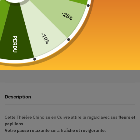
-20%
-10%
PERDU
Paiement sécurisé garanti
Description
Cette Théière Chinoise en Cuivre attire le regard avec ses
fleurs et
papillons
.
Votre pause relaxante sera fraîche et revigorante
.