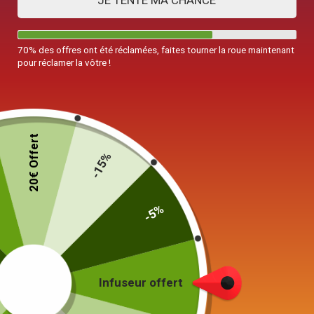
JE TENTE MA CHANCE
70% des offres ont été réclamées, faites tourner la roue maintenant
pour réclamer la vôtre !
Théière Chinoise Ronde en Cuivre
Fleurs et Papillons 1.5L
20€ Offert
-15%
199,90
€
-5%
24 en stock
Ajouter au panier
Infuseur offert