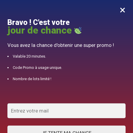
×
MENU
0
Bravo ! C'est votre
10% offert pour 50€ d’achats avec le code DJINN10
jour de chance
Accueil
/
Théière en Cuivre
/
Théière Chinoise Ronde en Cuivre Fleurs et Papillons 1.5L
Vous avez la chance d'obtenir une super promo !
Valable 20 minutes.
Code Promo à usage unique.
Nombre de lots limité !