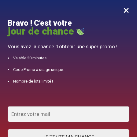
×
MENU
0
Bravo ! C'est votre
10% offert pour 50€ d’achats avec le code DJINN10
jour de chance
Accueil
/
Théière Japonaise
/
Théière en Céramique Citrouille 150ml
Vous avez la chance d'obtenir une super promo !
Valable 20 minutes.
Code Promo à usage unique.
Nombre de lots limité !