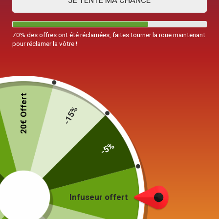
JE TENTE MA CHANCE
70% des offres ont été réclamées, faites tourner la roue maintenant
pour réclamer la vôtre !
20€ Offert
-15%
-5%
Infuseur offert