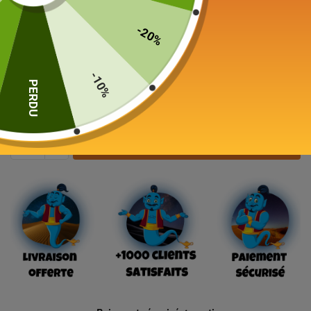
Théière en Céramique
Citrouille 150ml
-20%
99,00
€
-10%
PERDU
19 en stock
Ajouter au panier