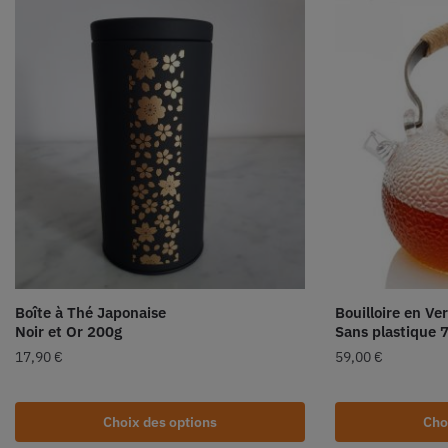
Boîte à Thé Japonaise
Bouilloire en Ve
Noir et Or 200g
Sans plastique 
17,90
€
59,00
€
Choix des options
Cho