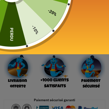
Color
-20%
-10%
PERDU
Ajouter au panier
Paiement sécurisé garanti