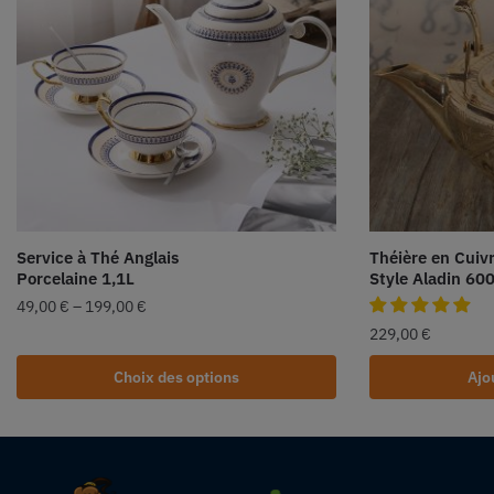
Service à Thé Anglais
Théière en Cuiv
Porcelaine 1,1L
Style Aladin 60
49,00
€
–
199,00
€
229,00
€
Choix des options
Ajo