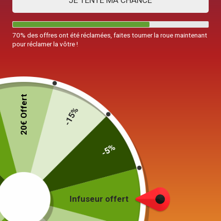
JE TENTE MA CHANCE
70% des offres ont été réclamées, faites tourner la roue maintenant
pour réclamer la vôtre !
20€ Offert
-15%
-5%
Théière en Cuivre
Infuseur offert
500ml
99,00
€