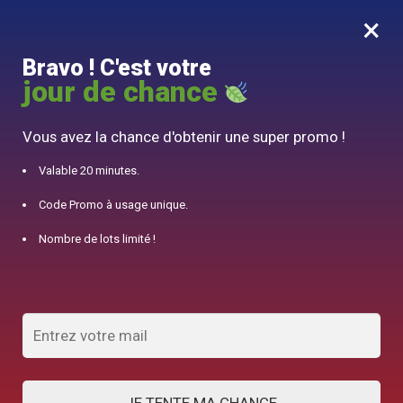
×
MENU
0
Bravo ! C'est votre
10% offert pour 50€ d’achats avec le code DJINN10
jour de chance
Accueil
/
Théière Marocaine
/
Théière en Cuivre 500ml
Vous avez la chance d'obtenir une super promo !
Valable 20 minutes.
Code Promo à usage unique.
Nombre de lots limité !