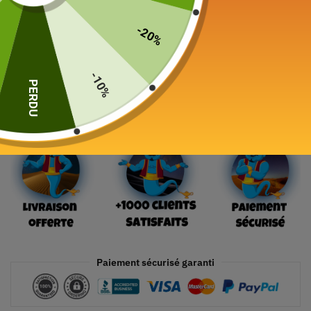
179,00
€
-20%
1 en stock
-10%
PERDU
Ajouter au panier
Paiement sécurisé garanti