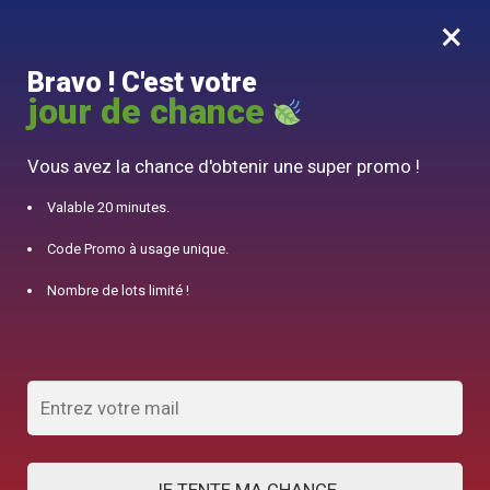
×
MENU
0
Bravo ! C'est votre
10% offert pour 50€ d’achats avec le code DJINN10
jour de chance
Accueil
/
Théière Japonaise
/
Théière en Fonte Japonaise Iwachu Hoju Blanc 800ml
Vous avez la chance d'obtenir une super promo !
Valable 20 minutes.
Code Promo à usage unique.
Nombre de lots limité !