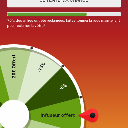
JE TENTE MA CHANCE
70% des offres ont été réclamées, faites tourner la roue maintenant
pour réclamer la vôtre !
20€ Offert
-15%
-5%
Théière en Fonte Japonaise Iwachu
Infuseur offert
Hoju Blanc 800ml