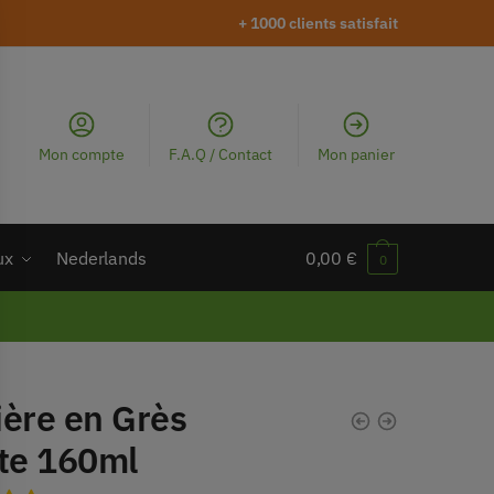
+ 1000 clients satisfait
Mon compte
F.A.Q / Contact
Mon panier
ux
Nederlands
0,00
€
0
ière en Grès
ite 160ml