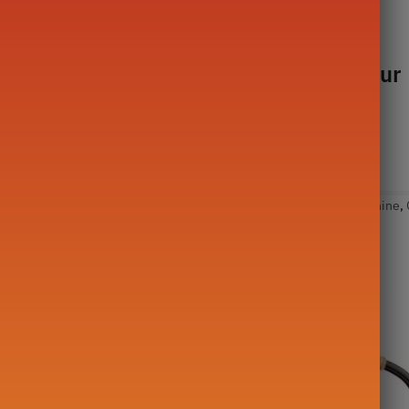
intégré à la théière devant le bec verseur
du monde
,
Théière Gong Fu Cha
Étiquettes :
animal
,
artisanal
,
chine
,