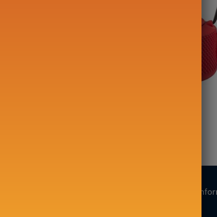
re en Fonte
Bouilloire en Fonte
 Non Émaillé 1,5L
Rouge 850ml
139,00
€
Nos collections
Nos info
Mon compte
Théière en Fonte