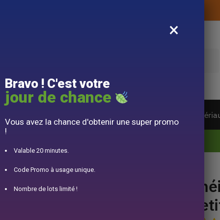
Livraison offerte sans montant d’achat
×
e
Bravo ! C'est votre
jour de chance
ière du monde
Service à Thé
Accessoire
Matéria
Vous avez la chance d'obtenir une super promo
!
10% offert pour 50€ d’achats avec le code DJINN10
Valable 20 minutes.
 160ml
Code Promo à usage unique.
Thé
Nombre de lots limité !
Pet