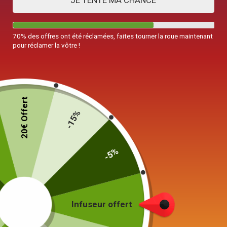
JE TENTE MA CHANCE
70% des offres ont été réclamées, faites tourner la roue maintenant
pour réclamer la vôtre !
20€ Offert
-15%
-5%
Théière Yixing
en Terre Cuite Asiatique 250ml
75,00
€
Infuseur offert