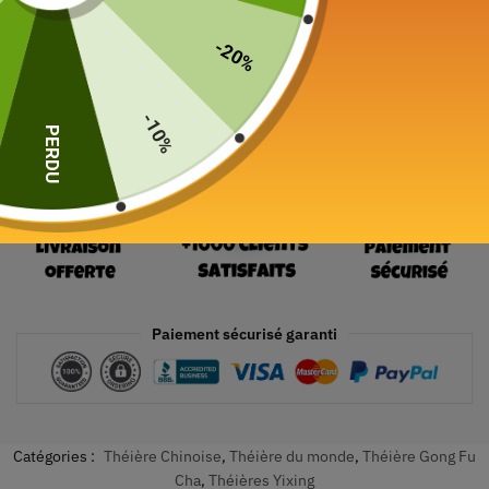
24 en stock
-20%
Ajouter au panier
-10%
PERDU
Paiement sécurisé garanti
Catégories :
Théière Chinoise
,
Théière du monde
,
Théière Gong Fu
Cha
,
Théières Yixing