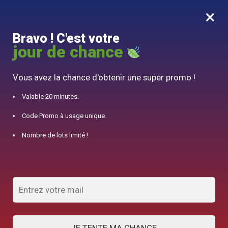
×
MENU
0
Bravo ! C'est votre
10% offert pour 50€ d’achats avec le code DJINN10
jour de chance
Accueil
/
Théière du monde
/
Théière Yixing en Terre Cuite Asiatique 250ml
Vous avez la chance d'obtenir une super promo !
Valable 20 minutes.
Code Promo à usage unique.
Nombre de lots limité !