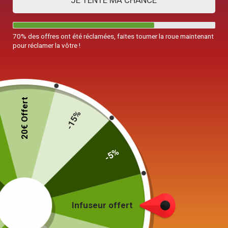
JE TENTE MA CHANCE
70% des offres ont été réclamées, faites tourner la roue maintenant
pour réclamer la vôtre !
20€ Offert
-15%
-5%
Théière en Verre Design Liège 250ML –
750ML
59,90
€
–
79,90
€
Infuseur offert
Choisissez