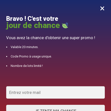
×
MENU
0
Bravo ! C'est votre
10% offert pour 50€ d’achats avec le code DJINN10
jour de chance
Accueil
/
Théière en Verre
/
Théière en Verre Design Liège 250ML – 750ML
Vous avez la chance d'obtenir une super promo !
Valable 20 minutes.
Code Promo à usage unique.
Nombre de lots limité !