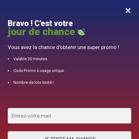
×
MENU
0
Bravo ! C'est votre
10% offert pour 50€ d’achats avec le code DJINN10
jour de chance
Accueil
/
Théière en Verre
/
Théière Japonaise en Verre Retro 650ML
Vous avez la chance d'obtenir une super promo !
Valable 20 minutes.
Code Promo à usage unique.
Nombre de lots limité !