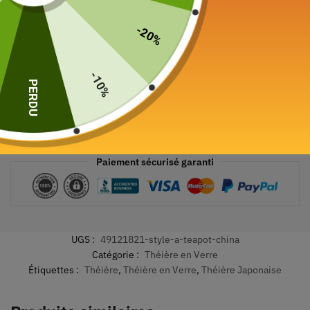
-20%
-10%
PERDU
Paiement sécurisé garanti
UGS :
49121821-style-a-teapot-china
Catégorie :
Théière en Verre
Étiquettes :
Théière
,
Théière en Verre
,
Théière Japonaise