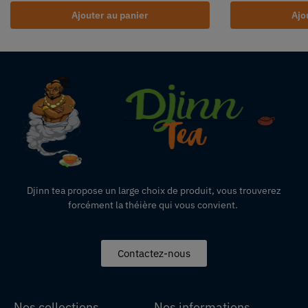
Ajouter au panier
Ajo
Djinn tea propose un large choix de produit,
vous
trouverez
forcément la théière qui vous convient.
Contactez-nous
Nos collections
Nos informations