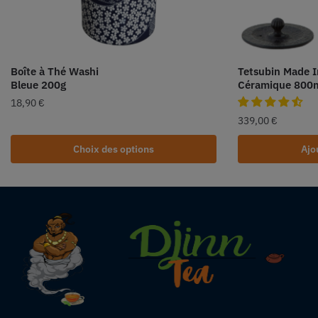
Boîte à Thé Washi
Tetsubin Made I
Bleue 200g
Céramique 800
18,90
€
339,00
€
Choix des options
Ajo