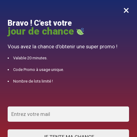
×
MENU
0
Bravo ! C'est votre
10% offert pour 50€ d’achats avec le code DJINN10
jour de chance
Accueil
/
Théière du monde
/
Théière en Fonte Japonaise Iwachu Mari Asobi 650ml
Vous avez la chance d'obtenir une super promo !
Valable 20 minutes.
Code Promo à usage unique.
Nombre de lots limité !