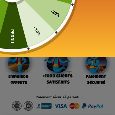
139,00
€
-20%
19 en stock
-10%
PERDU
Ajouter au panier
Paiement sécurisé garanti