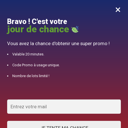
×
MENU
0
Bravo ! C'est votre
10% offert pour 50€ d’achats avec le code DJINN10
jour de chance
Accueil
/
Théière Japonaise
/
Théière en Fonte Libellule Iwachu 0.5-1.2L
Vous avez la chance d'obtenir une super promo !
Valable 20 minutes.
Code Promo à usage unique.
Nombre de lots limité !