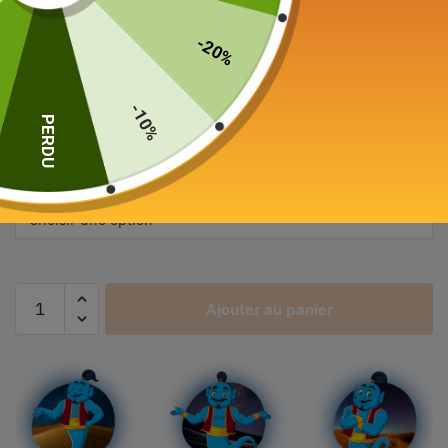
-20%
Théière en Fonte Libellule
Iwachu 0.5-1.2L
-10%
PERDU
165,00
€
–
285,00
€
Couleur
Ajouter au panier