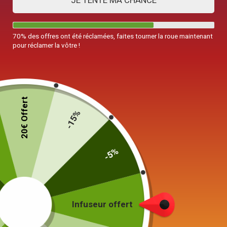
JE TENTE MA CHANCE
70% des offres ont été réclamées, faites tourner la roue maintenant
pour réclamer la vôtre !
20€ Offert
-15%
-5%
Infuseur offert