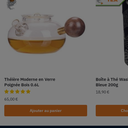
Théière Moderne en Verre
Boîte à Thé Was
Poignée Bois 0.6L
Bleue 200g
18,90
€
65,00
€
Ajouter au panier
Cho