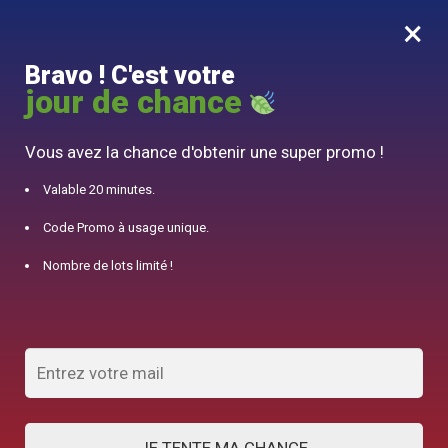
×
MENU
0
Bravo ! C'est votre
10% offert pour 50€ d’achats avec le code DJINN10
jour de chance
Accueil
/
Théière Chinoise
/
Théière en Porcelaine Indienne 215ml
Vous avez la chance d'obtenir une super promo !
Valable 20 minutes.
Code Promo à usage unique.
Nombre de lots limité !