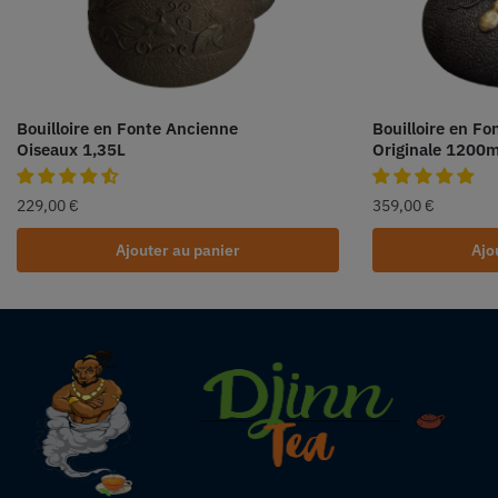
Bouilloire en Fonte Ancienne
Bouilloire en Fo
Oiseaux 1,35L
Originale 1200m
229,00
€
359,00
€
Ajouter au panier
Ajo