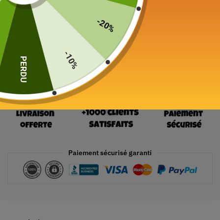
19 en stock
-20%
Ajouter au panier
-10%
PERDU
Paiement sécurisé garanti