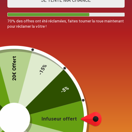
JE TENTE MA CHANCE
70% des offres ont été réclamées, faites tourner la roue maintenant
pour réclamer la vôtre !
20€ Offert
-15%
-5%
Théière en Porcelaine
Indienne 215ml
59,00
€
Infuseur offert