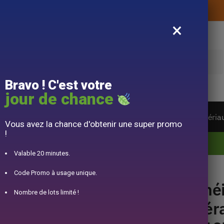
Livraison offerte sans montant d’achat
×
e
Bravo ! C'est votre
jour de chance
ière du monde
Service à Thé
Accessoire
Matéria
Vous avez la chance d'obtenir une super promo
!
10% offert pour 50€ d’achats avec le code DJINN10
Valable 20 minutes.
n Céramique Design Beige 210ML
Code Promo à usage unique.
Thé
Nombre de lots limité !
Cér