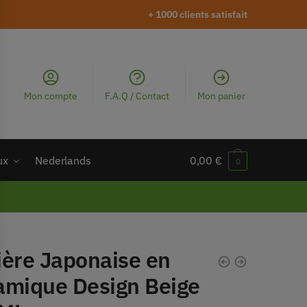
+ 1000 clients satisfait
Mon compte
F.A.Q / Contact
Mon panier
ux
Nederlands
0,00
€
0
ière Japonaise en
amique Design Beige