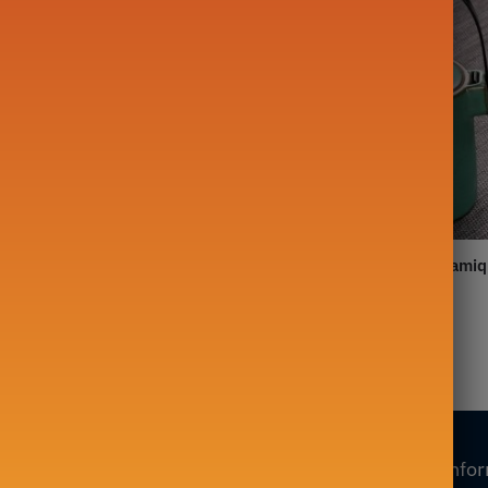
Japonaise en Céramique
Théière Japonaise en Cérami
Vintage 475ml
Haute Design 300ML
29,90
€
Nos collections
Nos info