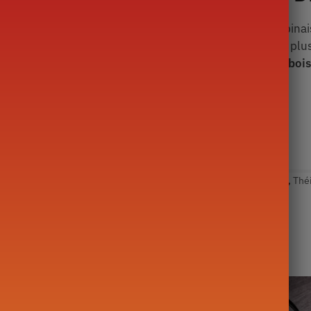
aponaise en Céramique
unique. Une merveilleuse combinaiso
re ajoutera une touche d’originalité à votre décor, et en plu
s
. Son manche en cuivre vous
permettra de servir vos boi
Théière en Céramique
,
Théière par matière
Étiquettes :
Théière
,
Thé