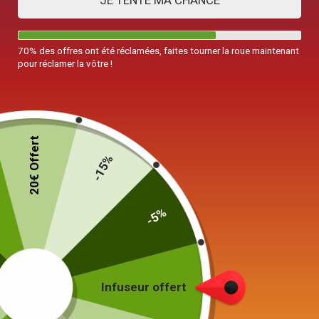
JE TENTE MA CHANCE
70% des offres ont été réclamées, faites tourner la roue maintenant
pour réclamer la vôtre !
Théière Japonaise en Céramique Haute
Design Noire 300ML
20€ Offert
-15%
39,90
€
-5%
19 en stock
Ajouter au panier
Infuseur offert