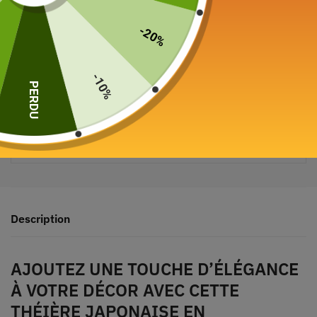
-20%
-10%
PERDU
Paiement sécurisé garanti
Description
AJOUTEZ UNE TOUCHE D’ÉLÉGANCE
À VOTRE DÉCOR AVEC CETTE
THÉIÈRE JAPONAISE EN