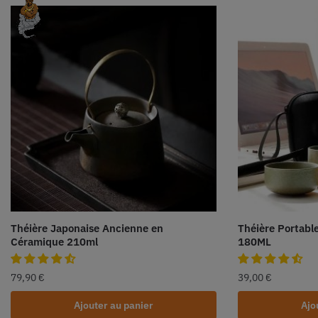
Théière Japonaise Ancienne en
Théière Portabl
Céramique 210ml
180ML
79,90
€
39,00
€
Ajouter au panier
Ajo