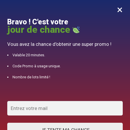
×
MENU
0
Bravo ! C'est votre
10% offert pour 50€ d’achats avec le code DJINN10
jour de chance
Accueil
/
Théière en Céramique
/
Théière Japonaise en Céramique Haute Design Noire 300ML
Vous avez la chance d'obtenir une super promo !
Valable 20 minutes.
Code Promo à usage unique.
Nombre de lots limité !