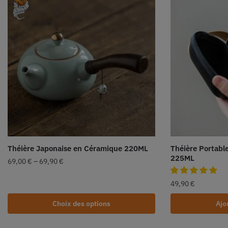
Théière Japonaise en Céramique 220ML
Théière Portabl
225ML
69,00
€
–
69,90
€
49,90
€
Choix des options
Ajo