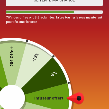
JE TENTE MA CHANCE
70% des offres ont été réclamées, faites tourner la roue maintenant
pour réclamer la vôtre !
Théière Japonaise en Céramique
Ancienne Verte 250ML
20€ Offert
-15%
29,90
€
-5%
19 en stock
Ajouter au panier
Infuseur offert