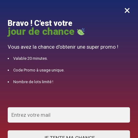
×
MENU
0
Bravo ! C'est votre
10% offert pour 50€ d’achats avec le code DJINN10
jour de chance
Accueil
/
Théière en Céramique
/
Théière Japonaise en Céramique Ancienne Verte 250ML
Vous avez la chance d'obtenir une super promo !
Valable 20 minutes.
Code Promo à usage unique.
Nombre de lots limité !