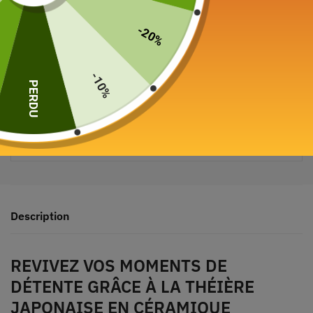
-20%
-10%
PERDU
Paiement sécurisé garanti
Description
REVIVEZ VOS MOMENTS DE
DÉTENTE GRÂCE À LA THÉIÈRE
JAPONAISE EN CÉRAMIQUE