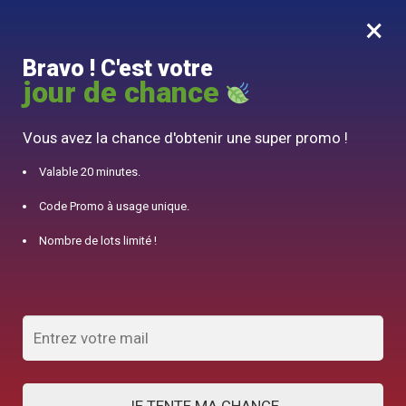
×
MENU
0
Bravo ! C'est votre
10% offert pour 50€ d’achats avec le code DJINN10
jour de chance
Accueil
/
Théière en Fonte
/
Théière Japonaise en Fonte Poissons Dorés 800ML
Vous avez la chance d'obtenir une super promo !
Valable 20 minutes.
Code Promo à usage unique.
Nombre de lots limité !