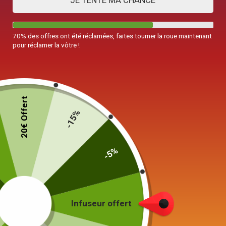
JE TENTE MA CHANCE
70% des offres ont été réclamées, faites tourner la roue maintenant
pour réclamer la vôtre !
Théière Japonaise en Fonte Poissons
Dorés 800ML
20€ Offert
-15%
99,90
€
-5%
24 en stock
Ajouter au panier
Infuseur offert