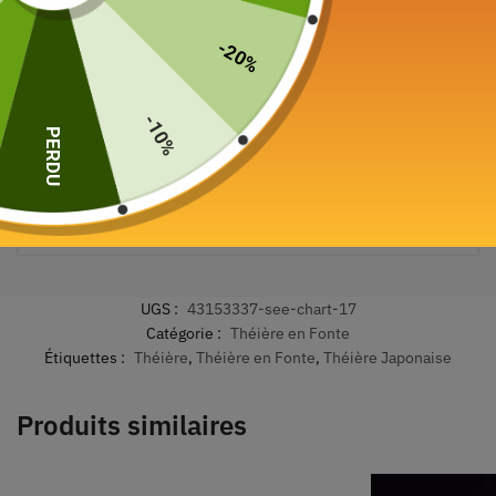
-20%
-10%
PERDU
Paiement sécurisé garanti
UGS :
43153337-see-chart-17
Catégorie :
Théière en Fonte
Étiquettes :
Théière
,
Théière en Fonte
,
Théière Japonaise
Produits similaires