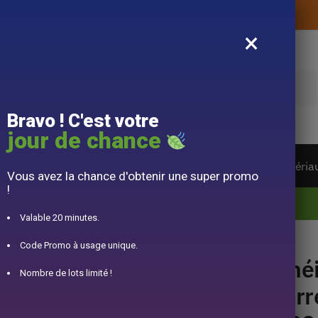
Livraison offerte sans montant d’achat
×
e
Bravo ! C'est votre
jour de chance
ière du monde
Service à Thé
Accessoire
Matéria
Vous avez la chance d'obtenir une super promo
!
10% offert pour 50€ d’achats avec le code DJINN10
Valable 20 minutes.
re 200ml
Code Promo à usage unique.
Thé
Nombre de lots limité !
terr