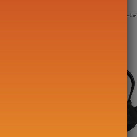
Théière Japonaise
Étiquettes :
Gong Fu Cha
,
Grès
,
Japon
,
Petite th