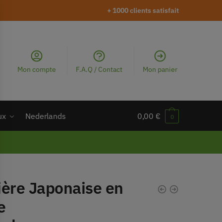
+ 1000 clients satisfait
Mon compte
F.A.Q / Contact
Mon panier
ux
Nederlands
0,00
€
0
ière Japonaise en
e