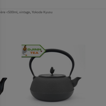
éière <500ml
,
vintage
,
Yokode Kyusu