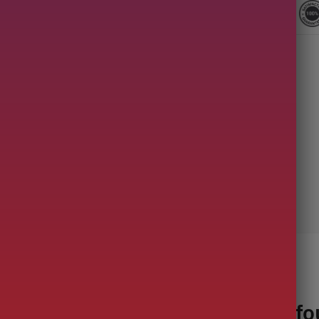
Description
 T
erre
(grès) est cuite
dans les fo