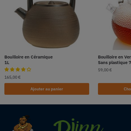
Bouilloire en Céramique
Bouilloire en Ve
1L
Sans plastique 
59,00
€
165,00
€
Ajouter au panier
Cho