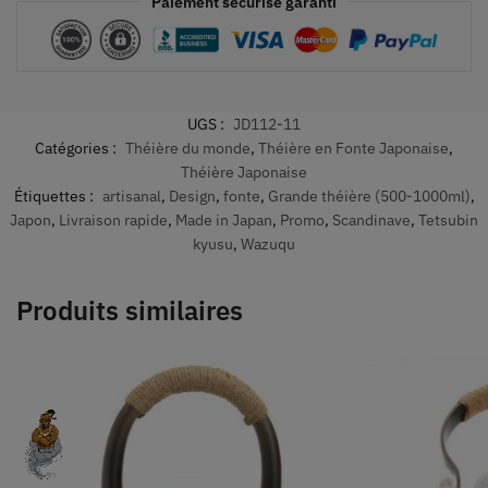
Paiement sécurisé garanti
UGS :
JD112-11
Catégories :
Théière du monde
,
Théière en Fonte Japonaise
,
Théière Japonaise
Étiquettes :
artisanal
,
Design
,
fonte
,
Grande théière (500-1000ml)
,
Japon
,
Livraison rapide
,
Made in Japan
,
Promo
,
Scandinave
,
Tetsubin
kyusu
,
Wazuqu
Produits similaires