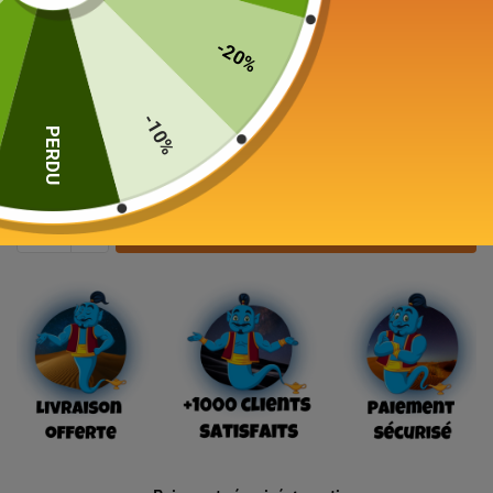
Théière Japonaise en Fonte Rose
Wazuqu Mayu 550ml
-20%
172,00
€
-10%
PERDU
19 en stock
Ajouter au panier