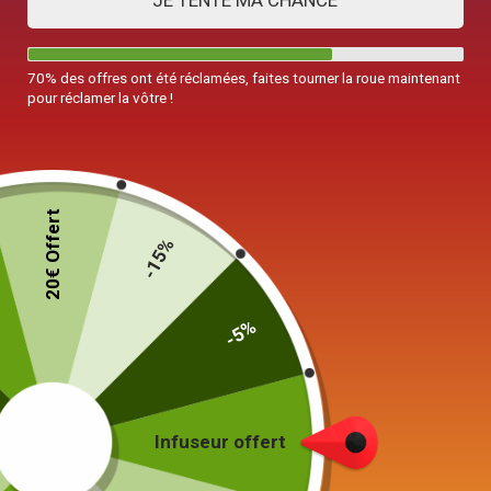
JE TENTE MA CHANCE
70% des offres ont été réclamées, faites tourner la roue maintenant
pour réclamer la vôtre !
20€ Offert
-15%
-5%
Infuseur offert