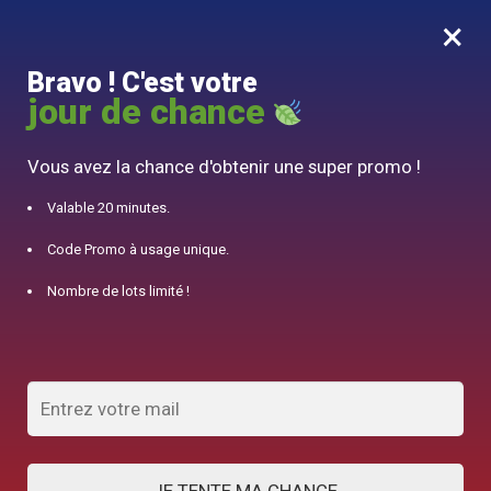
×
MENU
0
Bravo ! C'est votre
10% offert pour 50€ d’achats avec le code DJINN10
jour de chance
Accueil
/
Théière Japonaise
/
Théière Japonaise en Fonte Rose Wazuqu Mayu 550ml
Vous avez la chance d'obtenir une super promo !
Valable 20 minutes.
Code Promo à usage unique.
Nombre de lots limité !