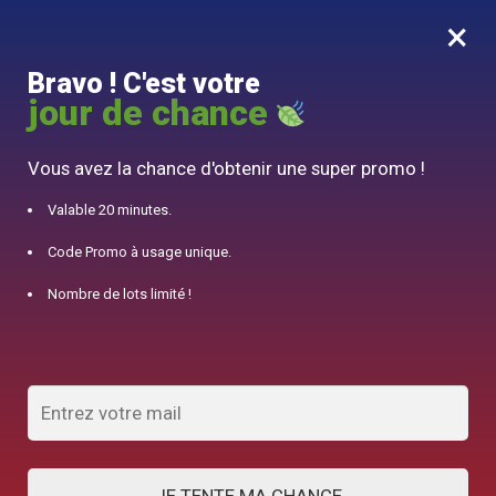
×
MENU
0
Bravo ! C'est votre
10% offert pour 50€ d’achats avec le code DJINN10
jour de chance
Accueil
/
Théière Marocaine
/
Bouilloire Marocaine Théière Design 420-650ml
Vous avez la chance d'obtenir une super promo !
Valable 20 minutes.
Code Promo à usage unique.
Nombre de lots limité !