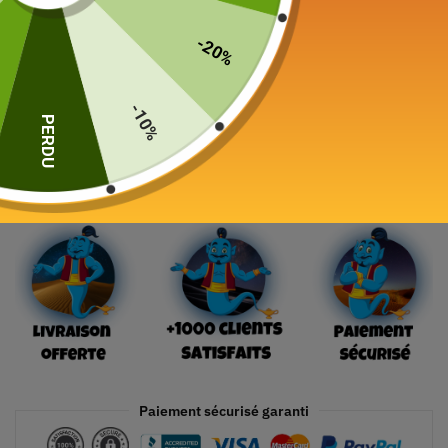
Color
-20%
-10%
PERDU
Ajouter au panier
Paiement sécurisé garanti