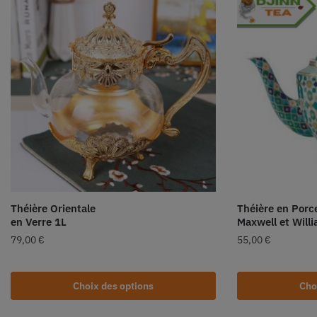
Théière Orientale
Théière en Porc
en Verre 1L
Maxwell et Will
79,00
€
55,00
€
Choix des options
Cho