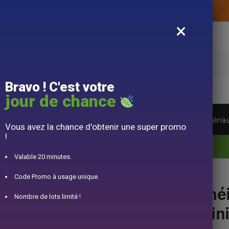
Livraison offerte sans montant d’achat
×
e
Bravo ! C'est votre
jour de chance
ière du monde
Service à Thé
Accessoire
Matéria
Vous avez la chance d'obtenir une super promo
!
10% offert pour 50€ d’achats avec le code DJINN10
Valable 20 minutes.
niature 30ml
Code Promo à usage unique.
Thé
Nombre de lots limité !
Min