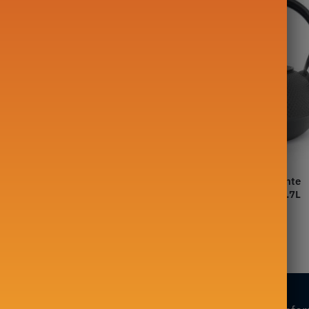
re en Fonte Japonaise
Tetsubin Induction en Fonte
ikko 1.1L
Iwachu Hiramaru Arare 1.7L
409,00
€