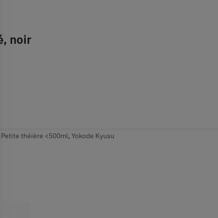
, noir
,
Petite théière <500ml
,
Yokode Kyusu