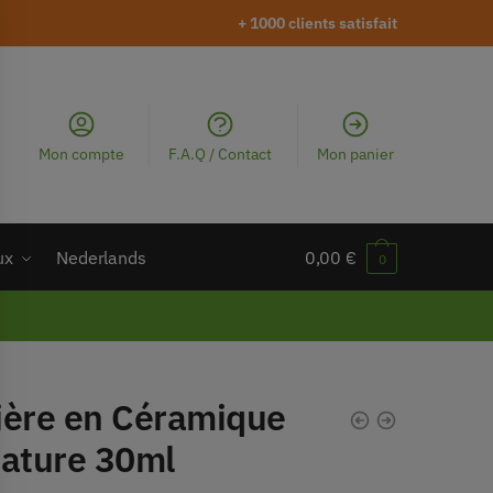
+ 1000 clients satisfait
Mon compte
F.A.Q / Contact
Mon panier
ux
Nederlands
0,00
€
0
ière en Céramique
iature 30ml