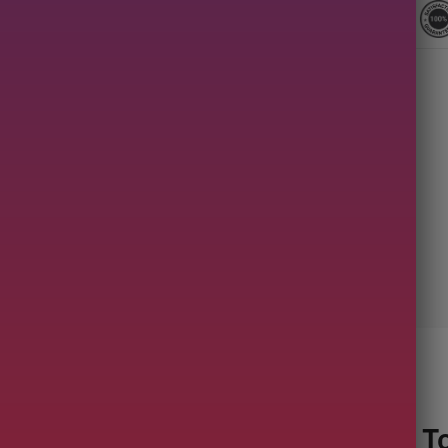
Description
su
« Made in Japan », la
théière 