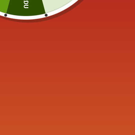
Kyusu cuit en réduction (argile noire).
Entretien Théière Tokona
Externe
Nettoyer l’extérieur de la théière avec de l’eau
thé vert.
Interne
Laver intérieurement uniquement avec de l’eau dé
(culottage).
Séchage