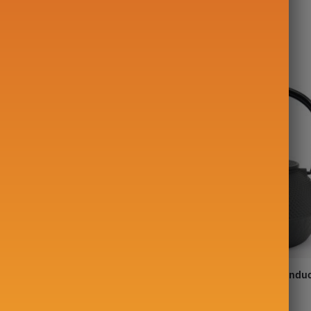
Thé Washi
Bouilloire en Fonte Pour Indu
00g
Iwachu Arare 0.9L