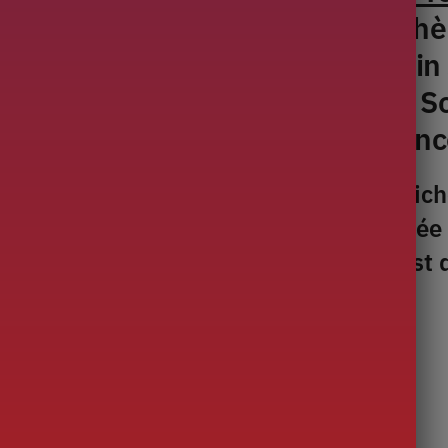
 elle est cuite dans une atmosph
 Son équilibre et sa prise en main 
met de maîtriser vos infusions. S
es thés.
Livraison rapide en Franc
éramique et en argile de Tokoname, riche
ain et possède un type Yokode (poignée la
déguster tous les thés. Sa capacité est d