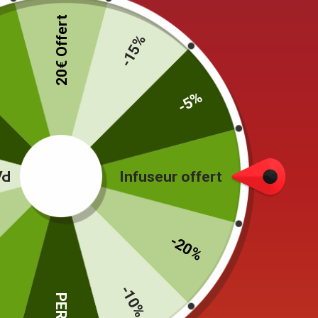
Kyusu
20€ Offert
%
-15%
Théière japonaise ancestrale fabriquée en argile 
thé.
-5%
Elle est équipée d’un filtre placé devant le bec
thé est ainsi préservée et peut être infusé à plus
Depuis des décennies, des centaines de centres 
fours » sont Bizen, Shigaraki, Seto, Echizen, T
CE
Infuseur offert
Théière en Céramique To
-20%
Le Tokoname Yaki (常滑焼) est le plus ancien de
L’argile pure de la région (Shudei) possède une
-10%
termes de goût et de bienfaits. Malgré que l’a
%
PERDU
Kyusu, non émaillée et lisse, est obtenue après 