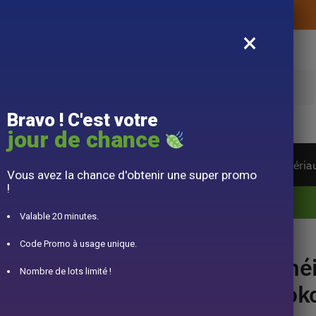
Livraison offerte sans montant d’achat
×
e
Bravo ! C'est votre
jour de chance
ière du monde
Service à Thé
Accessoire
Matéria
Vous avez la chance d'obtenir une super promo
!
10% offert pour 50€ d’achats avec le code DJINN10
Valable 20 minutes.
name Kyusu 290ml
Code Promo à usage unique.
Thé
Nombre de lots limité !
Tok