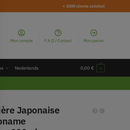
+ 1000 clients satisfait
Mon compte
F.A.Q / Contact
Mon panier
ux
Nederlands
0,00
€
0
ière Japonaise
oname