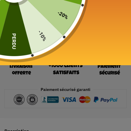
19 en stock
-20%
Ajouter au panier
-10%
PERDU
Paiement sécurisé garanti
Description