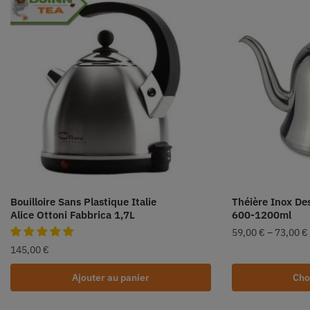
Bouilloire Sans Plastique Italie
Théière Inox De
Alice Ottoni Fabbrica 1,7L
600-1200ml
59,00
€
–
73,00
€
145,00
€
Ajouter au panier
Cho