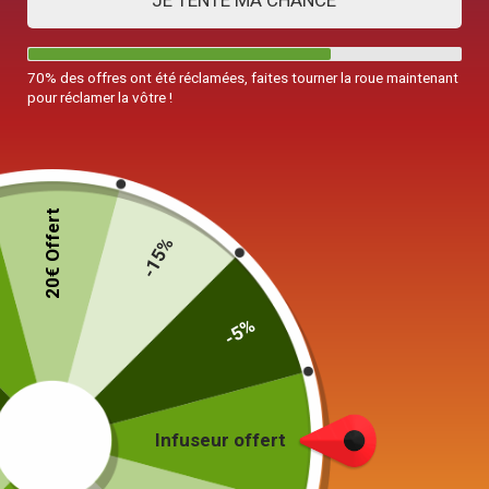
JE TENTE MA CHANCE
70% des offres ont été réclamées, faites tourner la roue maintenant
pour réclamer la vôtre !
20€ Offert
-15%
-5%
Théière en Verre avec Infuseur
1L
49,00
€
Infuseur offert