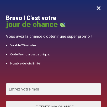
×
MENU
0
Bravo ! C'est votre
10% offert pour 50€ d’achats avec le code DJINN10
jour de chance
Accueil
/
Bouilloire
/
Théière en Verre avec Infuseur 1L
Vous avez la chance d'obtenir une super promo !
Valable 20 minutes.
Code Promo à usage unique.
Nombre de lots limité !