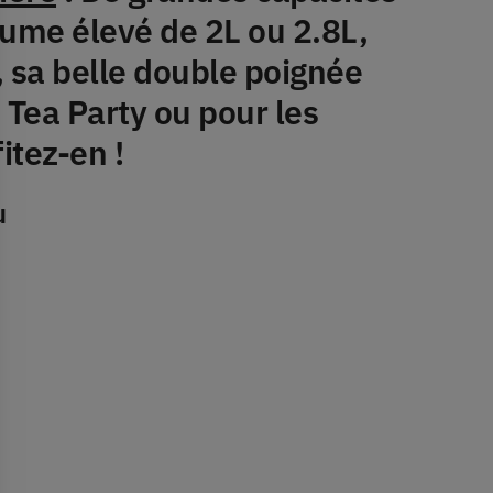
lume élevé de 2L ou 2.8L,
, sa belle double poignée
 Tea Party ou pour les
itez-en !
u