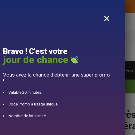
Livraison offerte sans montant d’achat
×
e
Bravo ! C'est votre
jour de chance
ière du monde
Service à Thé
Accessoire
Matéria
Vous avez la chance d'obtenir une super promo
!
10% offert pour 50€ d’achats avec le code DJINN10
Valable 20 minutes.
éramique 2L – 2,8L
Code Promo à usage unique.
Trè
Nombre de lots limité !
Cér