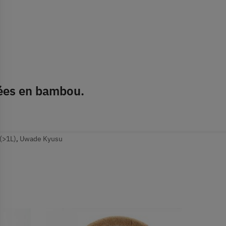
nées en bambou.
(>1L)
,
Uwade Kyusu