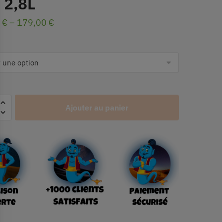
 2,8L
0
€
–
179,00
€
Ajouter au panier