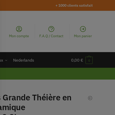
+ 1000 clients satisfait
Mon compte
F.A.Q / Contact
Mon panier
ux
Nederlands
0,00
€
0
s Grande Théière en
amique