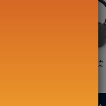
Thé Japonaise
Tetsubin Induction en Fonte
Or 200g
Iwachu Hiramaru Arare 1.7L
409,00
€
Nos collections
Nos info