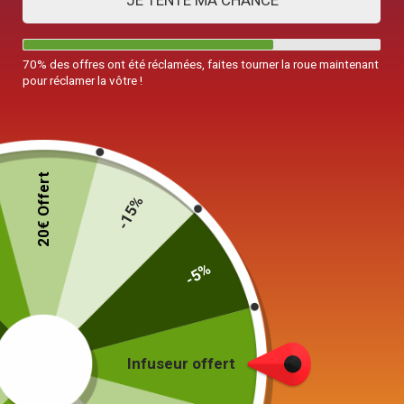
JE TENTE MA CHANCE
70% des offres ont été réclamées, faites tourner la roue maintenant
pour réclamer la vôtre !
Théière en Porcelaine avec
Théière en Porcelaine
Tasse Tea For One 500ml
Egoïste Maxwell et Williams
20€ Offert
380ml
-15%
49,00
€
129,00
€
Ajouter au panier
Choix des options
-5%
Infuseur offert