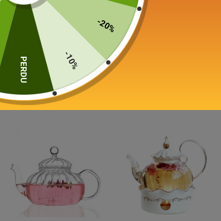
-20%
Théière en Porcelaine
Théière en Porcelaine
-10%
Individuelle avec Tasse
Individuelle Tea For One
PERDU
420ml
450ml
75,00
€
39,00
€
Choix des options
Choix des options