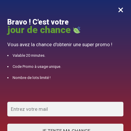
×
MENU
0
Bravo ! C'est votre
10% offert pour 50€ d’achats avec le code DJINN10
jour de chance
Accueil
/
Service à Thé Anglais
/
Page 2
Vous avez la chance d'obtenir une super promo !
Service à Thé Anglais
Valable 20 minutes.
Code Promo à usage unique.
AFFICHER LES FILTRES
Nombre de lots limité !
Affichage de 33–59 sur 59 résultats
1
2