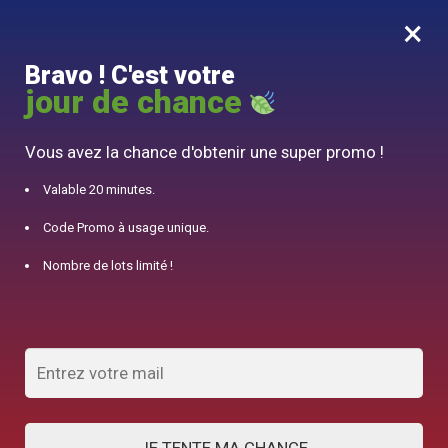
×
MENU
0
Bravo ! C'est votre
10% offert pour 50€ d’achats avec le code DJINN10
jour de chance
Accueil
/
Produits identifiés “Service”
Vous avez la chance d'obtenir une super promo !
Service
Valable 20 minutes.
Code Promo à usage unique.
AFFICHER LES FILTRES
Nombre de lots limité !
Affichage de 1–32 sur 223 résultats
1
2
3
4
5
6
7