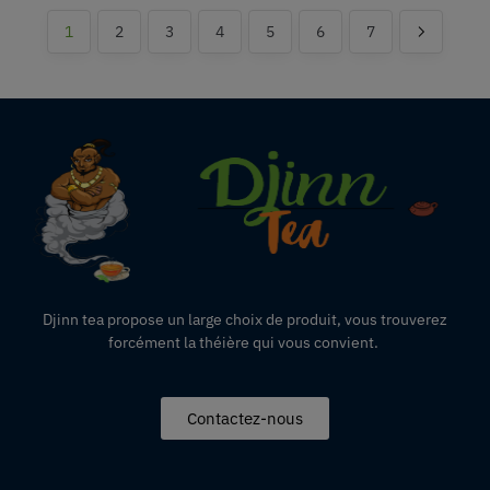
1
2
3
4
5
6
7
Djinn tea propose un large choix de produit,
vous
trouverez
forcément la théière qui vous convient.
Contactez-nous