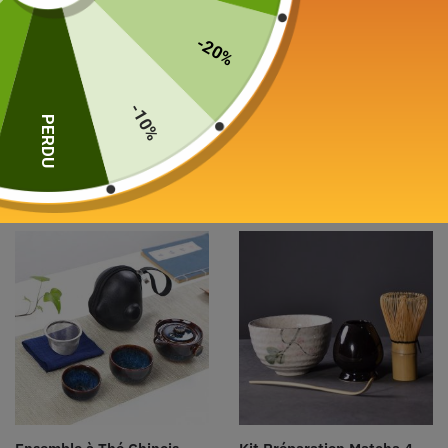
-20%
Coffret Service à Thé
Coffret Service à Thé
Chinois 160ml
Japonais 160ml
-10%
79,00
€
PERDU
279,00
€
Choix des options
Ajouter au panier