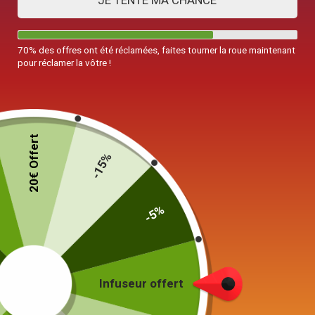
JE TENTE MA CHANCE
70% des offres ont été réclamées, faites tourner la roue maintenant
pour réclamer la vôtre !
Bol Chawan Set à matcha
Carafe en Verre avec Filtre
600ml
Théière Diamant 1.5L
20€ Offert
79,00
€
19,90
€
–
69,00
€
-15%
Choix des options
Choix des options
-5%
Infuseur offert