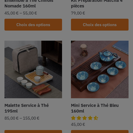
Ensemble à Thé Chinois
Kit Préparation Matcha 4
Nomade 160ml
pièces
45,00
€
–
55,00
€
79,00
€
Choix des options
Choix des options
Malette Service à Thé
Mini Service à Thé Bleu
195ml
160ml
85,00
€
–
155,00
€
45,00
€