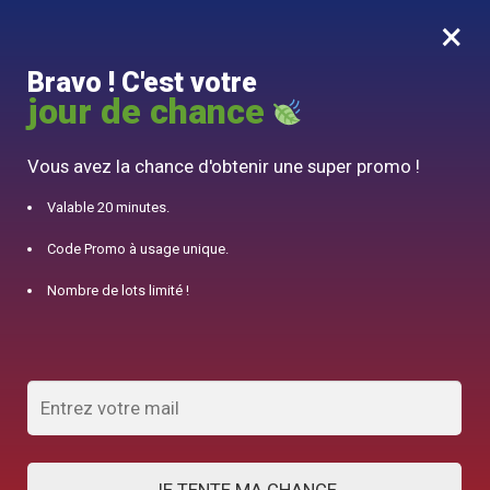
×
MENU
0
Bravo ! C'est votre
10% offert pour 50€ d’achats avec le code DJINN10
jour de chance
Accueil
/
Accessoire Théière
/
Mug en Céramique Faïence 260ml
Vous avez la chance d'obtenir une super promo !
Valable 20 minutes.
Code Promo à usage unique.
Nombre de lots limité !