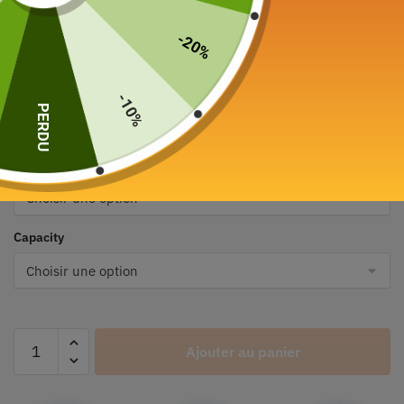
-20%
Mug en Céramique
Faïence 260ml
-10%
PERDU
29,90
€
Color
Capacity
Ajouter au panier