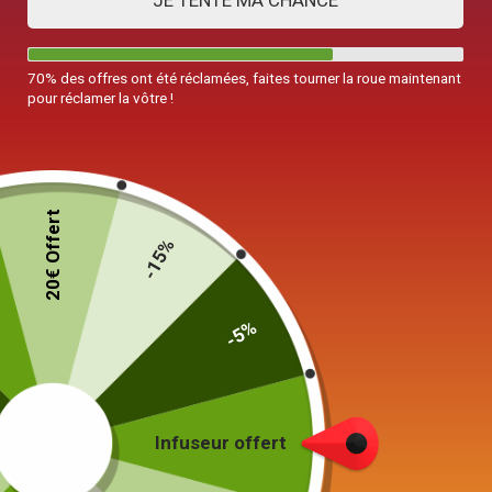
JE TENTE MA CHANCE
70% des offres ont été réclamées, faites tourner la roue maintenant
pour réclamer la vôtre !
20€ Offert
-15%
-5%
Infuseur offert