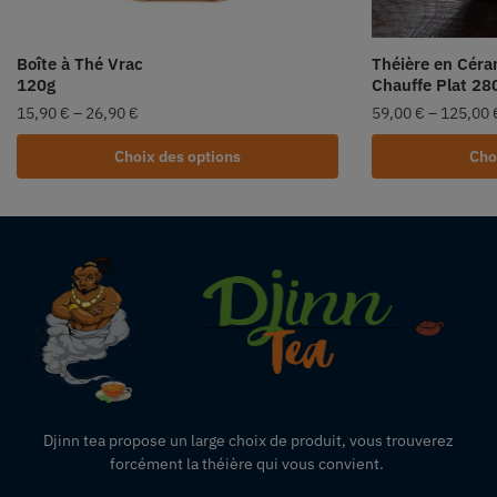
Boîte à Thé Vrac
Théière en Cér
120g
Chauffe Plat 28
15,90
€
–
26,90
€
59,00
€
–
125,00
Choix des options
Cho
Djinn tea propose un large choix de produit,
vous
trouverez
forcément la théière qui vous convient.