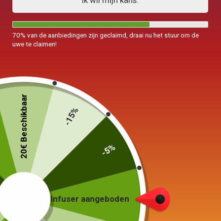
Ik wil mijn kans.
70% van de aanbiedingen zijn geclaimd, draai nu het stuur om de
uwe te claimen!
20€ Beschikbaar
-15%
-5%
Infuser aangeboden