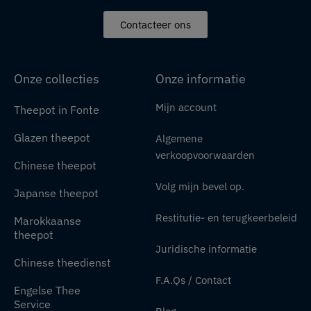
Contacteer ons
Onze collecties
Onze informatie
Mijn account
Theepot in Fonte
Glazen theepot
Algemene
verkoopvoorwaarden
Chinese theepot
Volg mijn bevel op.
Japanse theepot
Restitutie- en terugkeerbeleid
Marokkaanse
theepot
Juridische informatie
Chinese theedienst
F.A.Qs / Contact
Engelse Thee
Service