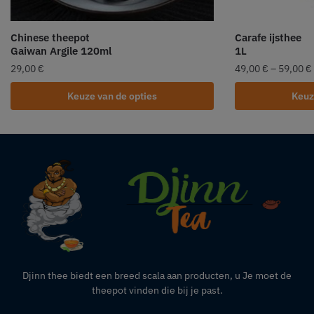
Chinese theepot
Carafe ijsthee
Gaiwan Argile 120ml
1L
29,00
€
49,00
€
–
59,00
€
Keuze van de opties
Keuz
Djinn thee biedt een breed scala aan producten,
u
Je moet de
theepot vinden die bij je past.