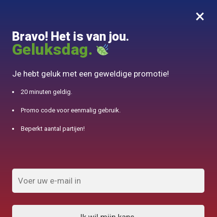
×
MENU
0
Bravo! Het is van jou.
10% aangeboden voor 50€ aankopen met DJINN-code10
Geluksdag.
Begin
/
Accessoire Théière
/
Mug en Céramique Faïence 260ml
Je hebt geluk met een geweldige promotie!
20 minuten geldig.
Promo code voor eenmalig gebruik.
Beperkt aantal partijen!