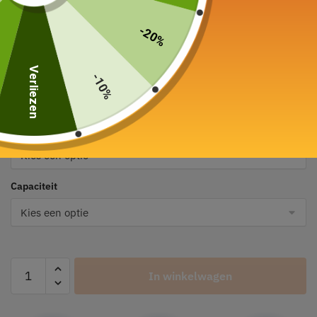
-20%
Keramische mug
Maïs 260ml
Verliezen
-10%
29,90
€
Kleur
Capaciteit
In winkelwagen