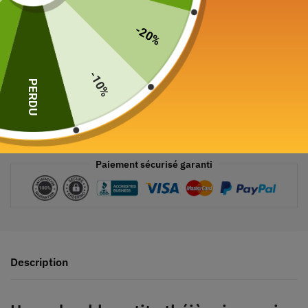
-20%
-10%
PERDU
Paiement sécurisé garanti
Description