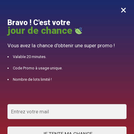
×
MENU
0
Bravo ! C'est votre
10% offert pour 50€ d’achats avec le code DJINN10
jour de chance
Accueil
/
Théière en Céramique
/
Petite Théière Japonaise en Céramique Noire 180ml
Vous avez la chance d'obtenir une super promo !
Valable 20 minutes.
Code Promo à usage unique.
Nombre de lots limité !