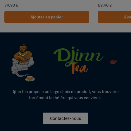
79,90
€
89,90
€
Ajouter au panier
Ajo
Djinn tea propose un large choix de produit,
vous
trouverez
forcément la théière qui vous convient.
Contactez-nous