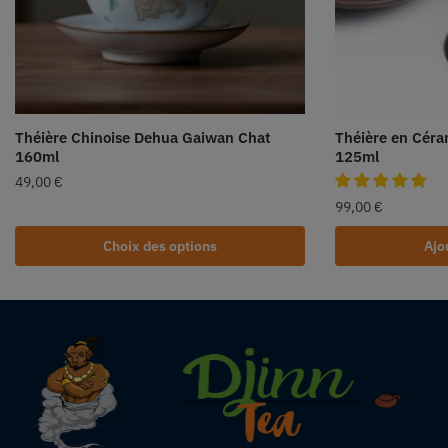
Théière Chinoise Dehua Gaiwan Chat
Théière en Cér
160ml
125ml
49,00
€
99,00
€
Choix des options
Ajo