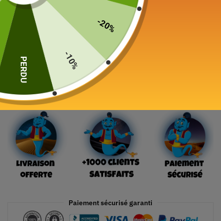
Option
-20%
-10%
PERDU
Ajouter au panier
Paiement sécurisé garanti