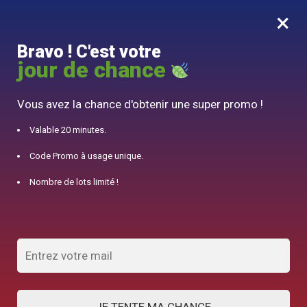
×
MENU
0
Bravo ! C'est votre
10% offert pour 50€ d’achats avec le code DJINN10
jour de chance
Accueil
/
Service à Thé
/
Service à Thé Ancien Porcelaine Chinoise
Vous avez la chance d'obtenir une super promo !
Valable 20 minutes.
Code Promo à usage unique.
Nombre de lots limité !