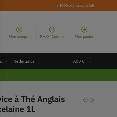
+ 1000 clients satisfait
Mon compte
F.A.Q / Contact
Mon panier
ux
Nederlands
0,00
€
0
ice à Thé Anglais
elaine 1L