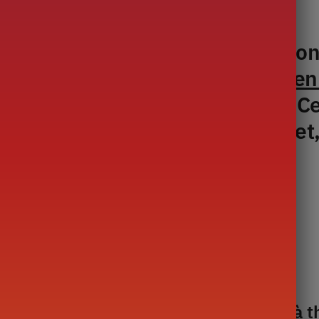
Description
pièces en Porcelaine de Chine Bon
se. Notre
Service à Thé Anglais en
ères, théière, sucrier et pichet. C
séparément ou en service complet, 
 d’os Bone China
t 0,34 litre, Sucrier 0,36 litre, Tasse à th