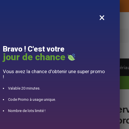
Livraison offerte sans montant d’achat
×
e
Bravo ! C'est votre
jour de chance
ière du monde
Service à Thé
Accessoire
Matéria
Vous avez la chance d'obtenir une super promo
!
10% offert pour 50€ d’achats avec le code DJINN10
Valable 20 minutes.
laine 1L
Code Promo à usage unique.
Serv
Nombre de lots limité !
Porc