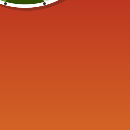
Couleur : Blanc, rose et or
Filtre : Porcelaine, à trous, inté
Livraison 2 à 4 semaines
Compatible lave-vaisselle
NON compatible micro-ondes et four
UGS :
ND
C
Étiquettes :
Accessoire
,
A